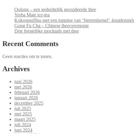
Oolong – een gedeeltelijk geoxideerde thee
Yerba Mate ice-tea
Kokosmuffins met een topping van ‘Sterrenhemel’ -kruidenme
Gong Fu Cha – Chinese theeceremonie
Drie feestelijke mocktails met thee
Recent Comments
Geen reacties om te tonen.
Archives
juni 2026
mei 2026
februari 2026
januari 2026
december 2025
juli 2025
mei 2025
maart 2025
juli 2024
juni 2024