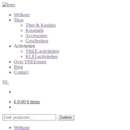
Welkom
Shop
Thee & Kruiden
Keramiek
Accessoires
Geschenken
Activiteiten
THEE-activiteiten
KLEI-activiteiten
Over THEEmuze
Blog
Contact
NL
€
0,00
0 items
Zoeken
Zoeken
naar:
Welkom