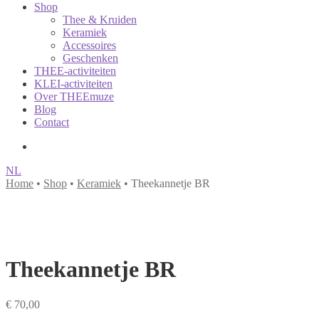
Shop
Thee & Kruiden
Keramiek
Accessoires
Geschenken
THEE-activiteiten
KLEI-activiteiten
Over THEEmuze
Blog
Contact
NL
Home
•
Shop
•
Keramiek
• Theekannetje BR
Theekannetje BR
€
70,00