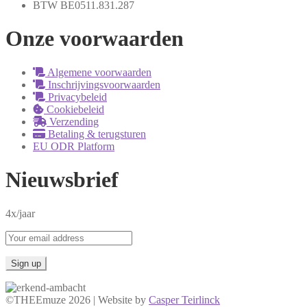
BTW BE0511.831.287
Onze voorwaarden
Algemene voorwaarden
Inschrijvingsvoorwaarden
Privacybeleid
Cookiebeleid
Verzending
Betaling & terugsturen
EU ODR Platform
Nieuwsbrief
4x/jaar
©THEEmuze 2026 | Website by
Casper Teirlinck